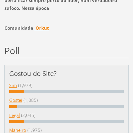
ueria ficar sempre perto do líder, num verdadeiro
sufoco. Nessa época
Comunidade
Orkut
Poll
Gostou do Site?
Sim
(1,979)
Gostei
(1,085)
Legal
(2,045)
Maneiro
(1,975)