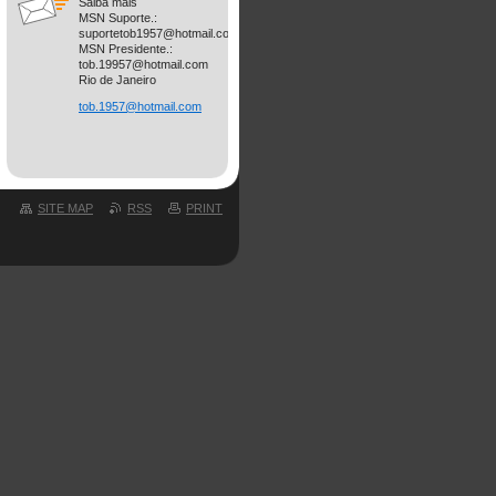
Saiba mais
MSN Suporte.:
suportetob1957@hotmail.com
MSN Presidente.:
tob.19957@hotmail.com
Rio de Janeiro
tob.1957
@hotmail
.com
SITE MAP
RSS
PRINT