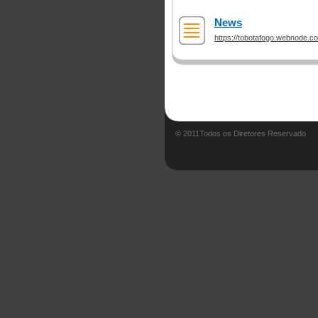
News
https://tobotafogo.webnode.c
© 2011Todos os Diretores Reservado