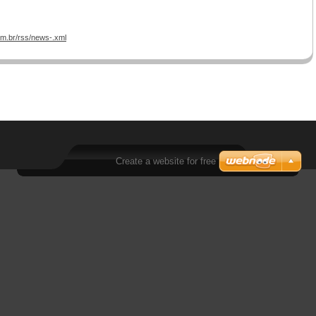
om.br/rss/news-.xml
Create a website for free