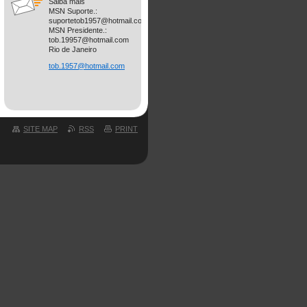
Saiba mais
MSN Suporte.:
suportetob1957@hotmail.com
MSN Presidente.:
tob.19957@hotmail.com
Rio de Janeiro
tob.1957
@hotmail
.com
SITE MAP
RSS
PRINT