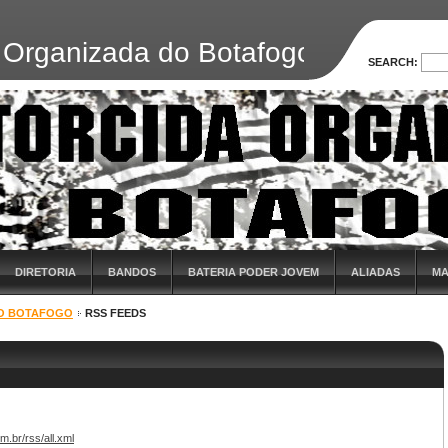
da Organizada do Botafogo
SEARCH:
DIRETORIA
BANDOS
BATERIA PODER JOVEM
ALIADAS
MA
 DO BOTAFOGO
RSS FEEDS
m.br/rss/all.xml