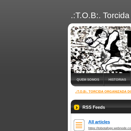
.:T.O.B:. Torci
QUEM SOMOS
HISTORIAS
.:T.O.B:. TORCIDA ORGANIZADA
RSS Feeds
All articles
https://tobotafogo.webnode.co